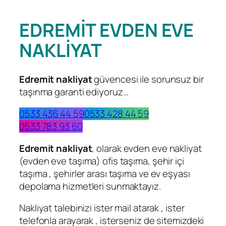
EDREMİT EVDEN EVE
NAKLİYAT
Edremit nakliyat
güvencesi ile sorunsuz bir
taşınma garanti ediyoruz…
0533 436 44 59
0533 428 44 59
0533 783 93 60
Edremit nakliyat
, olarak evden eve nakliyat
(evden eve taşıma) ofis taşıma, şehir içi
taşıma , şehirler arası taşıma ve ev eşyası
depolama hizmetleri sunmaktayız.
Nakliyat talebinizi ister mail atarak , ister
telefonla arayarak , isterseniz de sitemizdeki