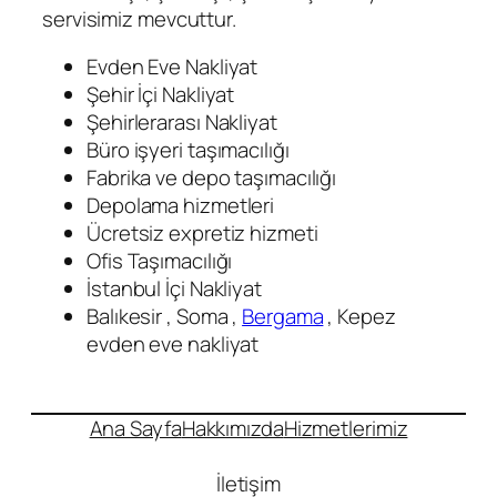
servisimiz mevcuttur.
Evden Eve Nakliyat
Şehir İçi Nakliyat
Şehirlerarası Nakliyat
Büro işyeri taşımacılığı
Fabrika ve depo taşımacılığı
Depolama hizmetleri
Ücretsiz expretiz hizmeti
Ofis Taşımacılığı
İstanbul İçi Nakliyat
Balıkesir , Soma ,
Bergama
, Kepez
evden eve nakliyat
Ana Sayfa
Hakkımızda
Hizmetlerimiz
İletişim